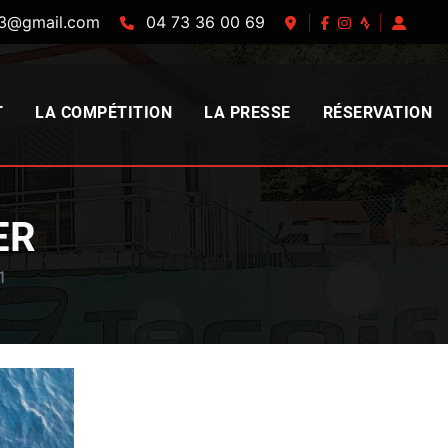
63@gmail.com
04 73 36 00 69
|
|
T
LA COMPÉTITION
LA PRESSE
RÉSERVATION
ER
1