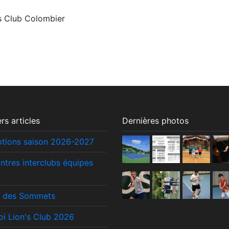
 Club Colombier
rs articles
Dernières photos
iptions saison 2026-2027
ntres interclubs équipes
 des Sommets
oi Lion's Club 2026