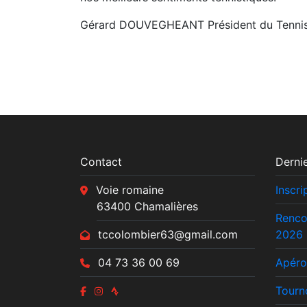
Gérard DOUVEGHEANT Président du Tennis
Contact
Dernie
Voie romaine
Inscr
63400 Chamalières
Renco
tccolombier63@gmail.com
2026
04 73 36 00 69
Apéro
Tourn