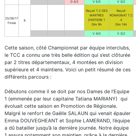
D 4/2
V 5/0
V 3/2
Reçoit T.C DES
Reçoit
MARTRES
ROMAGNAT T.C
25/06/17
D'ARTIERE 1
4
8
Finale
Dim 9h
Dim 14h
V 4/0
V 3/2
Cette saison, côté Championnat par équipe interclubs,
le TCC a connu une très belle édition qui s’est clôturée
par 2 titres départementaux, 4 montées en division
supérieure et 4 maintiens. Voici un petit résumé de ces
différents parcours :
Débutons comme il se doit par nos Dames de l’Equipe
1 (emmenée par leur capitaine Tatiana MARIANY) qui
évoluait cette saison en Promotion de Régionale.
Malgré le renfort de Gaëlle SALAUN qui venait épauler
Emma DOUVEGHEANT et Sophie LAMERAND, l’équipe
a dû batailler jusqu’à la dernière journée. Notre équipe
1 assura notamment son maintien, grâce à la dernière