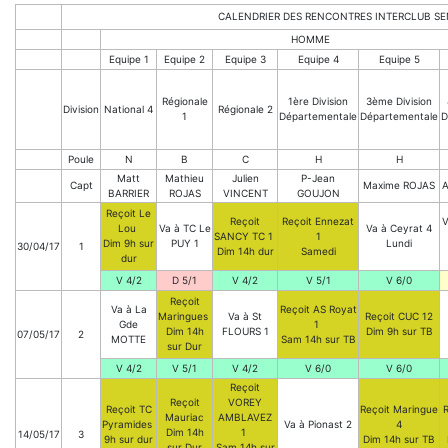
CALENDRIER DES RENCONTRES INTERCLUB SE
HOMME
Equipe 1
Equipe 2
Equipe 3
Equipe 4
Equipe 5
Régionale
1ère Division
3ème Division
Division
National 4
Régionale 2
1
Départementale
Départementale
D
Poule
N
B
C
H
H
Matt
Mathieu
Julien
P-Jean
Capt
Maxime ROJAS
A
BARRIER
ROJAS
VINCENT
GOUJON
Reçoit Le
Reçoit
Reçoit Ennezat
V
Lou
Va à TC Le
Va à Ceyrat 4
SANCY TC 1
1
Dim 9h sur
PUY 1
Lundi
30/04/17
1
Dim 14h dur
Samedi
dur
V 4/2
D 5/1
V 4/2
V 5/1
V 6/0
Reçoit
Va à La
Reçoit AS Royat
Maringues
Va à St
Reçoit CUC 12
Gde
1
Dim 14h
FLOURS 1
Dim 9h sur TB
07/05/17
2
MOTTE
Sam 14h sur TB
sur Dur
V 4/2
V 5/1
V 4/2
V 6/0
V 6/0
Reçoit
Reçoit
VOREY
Reçoit TC
Reçoit Maringue
R
Mauriac
AMBLAVEZ
Pyramides
Va à Pionast 2
4
Dim 14h
1
14/05/17
3
9h sur dur
Dim 14h sur TB
sur Dur
Sam 14h sur