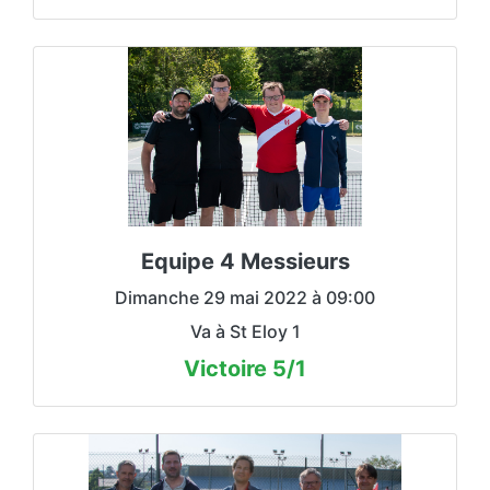
Capitaine
Romain AUGUY
Division 1 / C
Défaîte 2/4
01 mai :
Victoire 6/0
08 mai :
Défaîte 1/5
15 mai :
Equipe 4 Messieurs
Victoire 6/0
21 mai :
Victoire 5/1
29 mai :
Dimanche 29 mai 2022 à 09:00
Va à St Eloy 1
Lien tenup
Victoire 5/1
Capitaine
Arnaud DIONISI