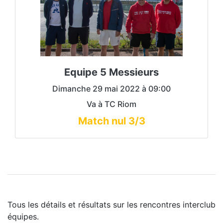
Division 2 / D
Victoire 6/0
01 mai :
Victoire 5/1
08 mai :
Défaîte 2/4
15 mai :
Equipe 5 Messieurs
Victoire 6/0
22 mai :
Match nul 3/3
29 mai :
Dimanche 29 mai 2022 à 09:00
Va à TC Riom
Lien tenup
Match nul 3/3
Tous les détails et résultats sur les rencontres interclub
équipes.