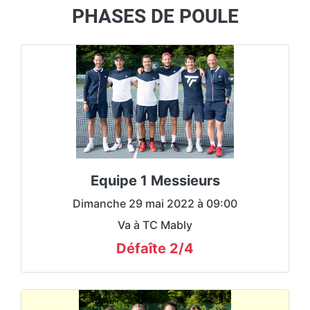
PHASES DE POULE
Capitaine
Julien VINCENT
DQDN4 / E
Victoire par forfait
01 mai :
Défaîte 0/6
08 mai :
Victoire 5/1
15 mai :
Equipe 1 Messieurs
Victoire 4/2
22 mai :
Défaîte 2/4
29 mai :
Dimanche 29 mai 2022 à 09:00
Va à TC Mably
Lien tenup
Défaîte 2/4
Capitaine