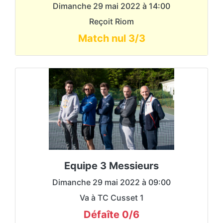
Dimanche 29 mai 2022 à 14:00
Reçoit Riom
Lien tenup
Match nul 3/3
Capitaine
Marc HEIERMANN
Ligue 2 / E
Victoire 5/1
01 mai :
Match nul 3/3
08 mai :
Victoire 5/1
15 mai :
Equipe 3 Messieurs
Défaîte 1/5
22 mai :
Défaîte 0/6
29 mai :
Dimanche 29 mai 2022 à 09:00
Va à TC Cusset 1
Lien tenup
Défaîte 0/6