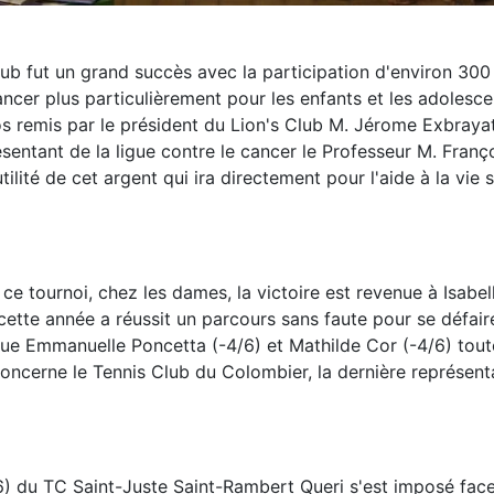
b fut un grand succès avec la participation d'environ 300 i
cancer plus particulièrement pour les enfants et les adolesc
s remis par le président du Lion's Club M. Jérome Exbrayat
ntant de la ligue contre le cancer le Professeur M. Franç
lité de cet argent qui ira directement pour l'aide à la vie s
e ce tournoi, chez les dames, la victoire est revenue à Isab
ui cette année a réussit un parcours sans faute pour se défa
que Emmanuelle Poncetta (-4/6) et Mathilde Cor (-4/6) tout
concerne le Tennis Club du Colombier, la dernière représenta
 du TC Saint-Juste Saint-Rambert Queri s'est imposé face