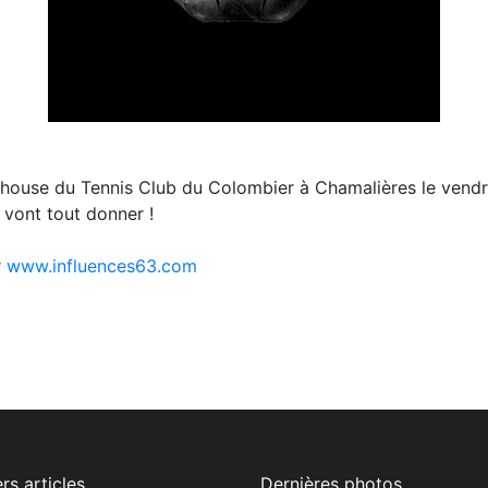
ouse du Tennis Club du Colombier à Chamalières le vendre
s vont tout donner !
r
www.influences63.com
rs articles
Dernières photos